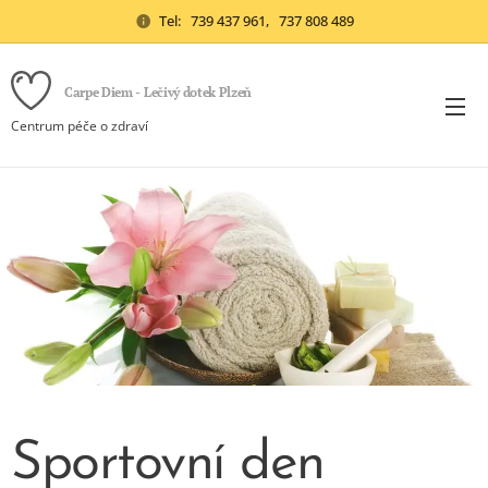
Tel: 739 437 961, 737 808 489
Carpe Diem - Lečivý dotek Plzeň
Centrum péče o zdraví
Sportovní den