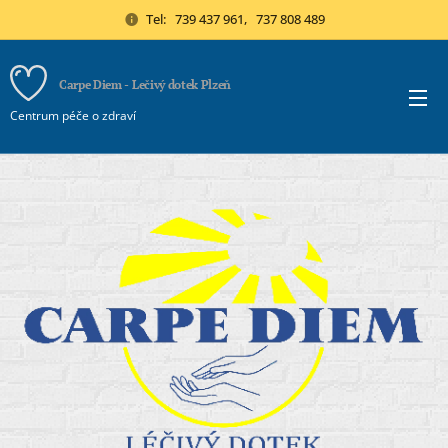
Tel: 739 437 961, 737 808 489
Carpe Diem - Lečivý dotek Plzeň
Centrum péče o zdraví