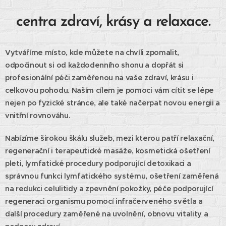
centra zdraví, krásy a relaxace.
Vytváříme místo, kde můžete na chvíli zpomalit,
odpočinout si od každodenního shonu a dopřát si
profesionální péči zaměřenou na vaše zdraví, krásu i
celkovou pohodu. Naším cílem je pomoci vám cítit se lépe
nejen po fyzické stránce, ale také načerpat novou energii a
vnitřní rovnováhu.
Nabízíme širokou škálu služeb, mezi kterou patří relaxační,
regenerační i terapeutické masáže, kosmetická ošetření
pleti, lymfatické procedury podporující detoxikaci a
správnou funkci lymfatického systému, ošetření zaměřená
na redukci celulitidy a zpevnění pokožky, péče podporující
regeneraci organismu pomocí infračerveného světla a
další procedury zaměřené na uvolnění, obnovu vitality a