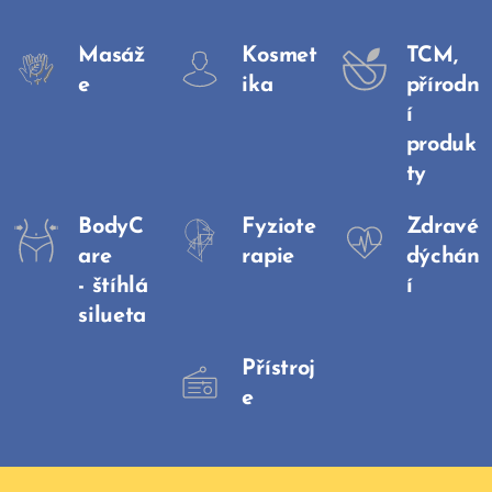
Masáž
Kosmet
TCM,
e
ika
přírodn
í
produk
ty
BodyC
Fyziote
Zdravé
are
rapie
dýchán
-
štíhlá
í
silueta
Přístroj
e