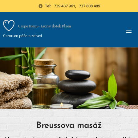
Tel: 739 437 961, 737 808 489
Carpe Diem - Lečivý dotek Plzeň
Centrum péče o zdraví
Breussova masáž