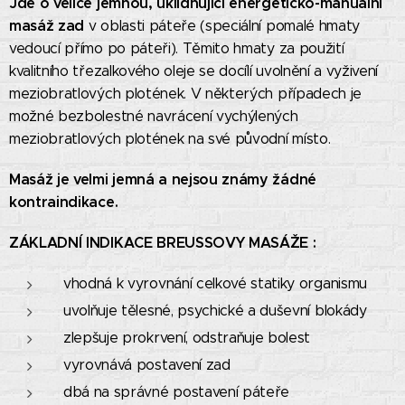
Jde o velice jemnou, uklidňující energeticko-manuální
masáž zad
v oblasti páteře (speciální pomalé hmaty
vedoucí přímo po páteři). Těmito hmaty za použití
kvalitního třezalkového oleje se docílí uvolnění a vyživení
meziobratlových plotének. V některých případech je
možné bezbolestné navrácení vychýlených
meziobratlových plotének na své původní místo.
Masáž je velmi jemná a nejsou známy žádné
kontraindikace.
ZÁKLADNÍ INDIKACE BREUSSOVY MASÁŽE :
vhodná k vyrovnání celkové statiky organismu
uvolňuje tělesné, psychické a duševní blokády
zlepšuje prokrvení, odstraňuje bolest
vyrovnává postavení zad
dbá na správné postavení páteře