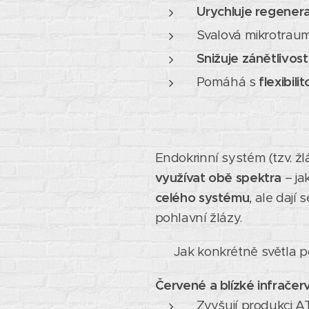
Urychluje regenerac
Svalová mikrotrau
Snižuje zánětlivost
Pomáhá s
flexibili
Endokrinní systém (tzv. žlá
využívat obě spektra
– ja
celého systému
, ale dají
pohlavní žlázy.
💡 Jak konkrétně světla 
Červené a blízké infrače
Zvyšují produkci A