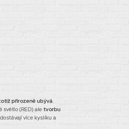
totiž přirozeně ubývá
.
né světlo (RED) ale
tvorbu
dostávají více kyslíku a