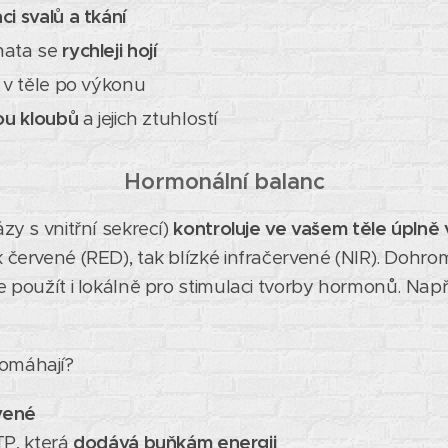
i svalů a tkání
mata se
rychleji hojí
v těle po výkonu
tou kloubů
a jejich ztuhlostí
Hormonální balanc
zy s vnitřní sekrecí)
kontroluje ve vašem těle úplně
k červené (RED), tak blízké infračervené (NIR). Dohro
 se použít i lokálně pro stimulaci tvorby hormonů. Nap
pomáhají?
rvené
TP, která
dodává buňkám energii