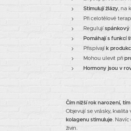
Stimulují žlázy
, na 
Při celotělové terap
Regulují
spánkový 
Pomáhají s funkcí š
Přispívají
k produkc
Mohou ulevit při
pr
Hormony jsou v r
Čím nižší rok narození, t
Objevují se vrásky, kvalit
kolagenu stimuluje
. Navíc
živin.