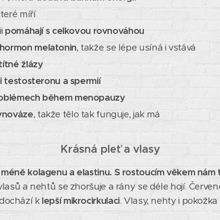
které míří
ii
pomáhají s celkovou rovnováhou
hormon melatonin
, takže se lépe usíná i vstává
títné žlázy
i testosteronu a spermií
oblémech během menopauzy
ovnováze
, takže tělo tak funguje, jak má
Krásná pleť a vlasy
ím méně kolagenu a elastinu. S rostoucím věkem nám 
a vlasů a nehtů se zhoršuje a rány se déle hojí. Červe
 dochází k
lepší mikrocirkulaci
. Vlasy, nehty i pokožka 