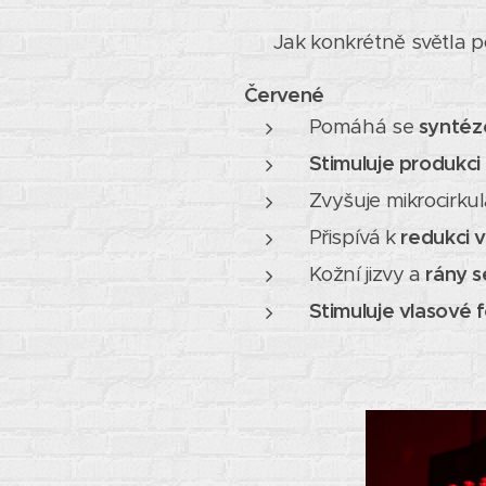
💡 Jak konkrétně světla 
Červené
Pomáhá se
syntéz
Stimuluje produkci 
Zvyšuje mikrocirkula
Přispívá k
redukci v
Kožní jizvy a
rány s
Stimuluje vlasové f