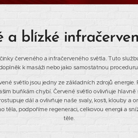
 a blízké infračerven
činky červeného a infračerveného světla. Tuto služb
doplněk k masáži nebo jako samostatnou proceduru
rvené světlo jsou jedny ze základních zdrojů energie
našim buňkám chybí. Červené světlo ovlivňuje hlavně 
rostupuje dál a ovlivňuje naše svaly, kosti, klouby a
 těla, podpoříme regeneraci, celkovou energii a sní
těle.