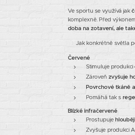
Ve sportu se využívá jak
č
komplexně. Před výkon
doba na zotavení, ale ta
💡 Jak konkrétně světla 
Červené
Stimuluje produkci
Zároveň
zvyšuje h
Povrchové tkáně a
Pomáhá tak s
rege
Blízké infračervené
Prostupuje
hlouběj
Zvyšuje produkci A