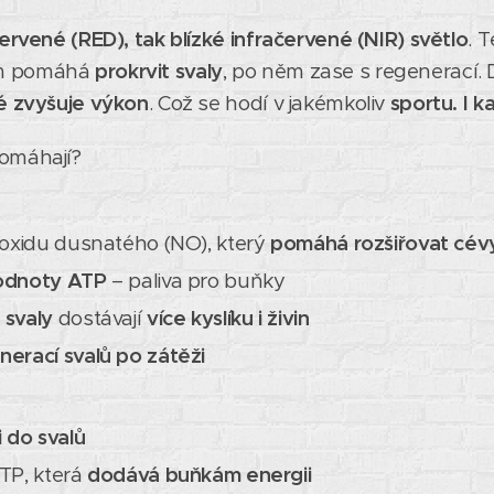
ervené (RED), tak blízké infračervené (NIR) světlo
. 
em pomáhá
prokrvit svaly
, po něm zase s regenerací.
ké zvyšuje výkon
. Což se hodí v jakémkoliv
sportu. I 
pomáhají?
 oxidu dusnatého (NO), který
pomáhá rozšiřovat cév
odnoty ATP
– paliva pro buňky
 svaly
dostávají
více kyslíku i živin
nerací svalů po zátěži
i do svalů
TP, která
dodává buňkám energii