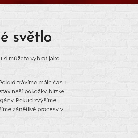
é světlo
u si můžete vybrat jako
.
. Pokud trávíme málo času
stav naší pokožky, blízké
 orgány. Pokud zvýšíme
žíme zánětlivé procesy v