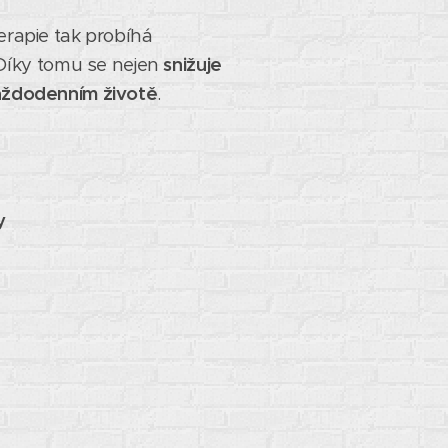
Terapie tak probíhá
 Díky tomu se nejen
snižuje
každodenním životě
.
y