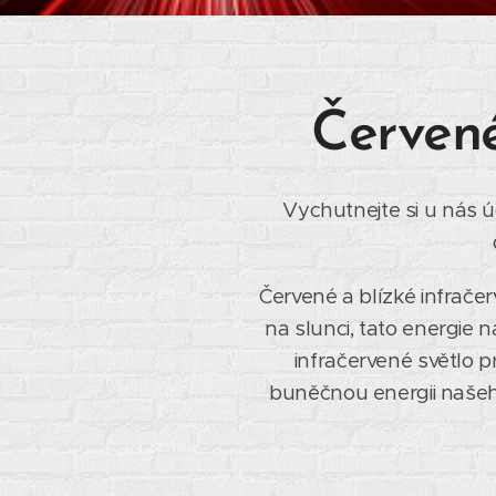
Červené
Vychutnejte si u nás ú
Červené a blízké infrače
na slunci, tato energie 
infračervené světlo p
buněčnou energii našeho