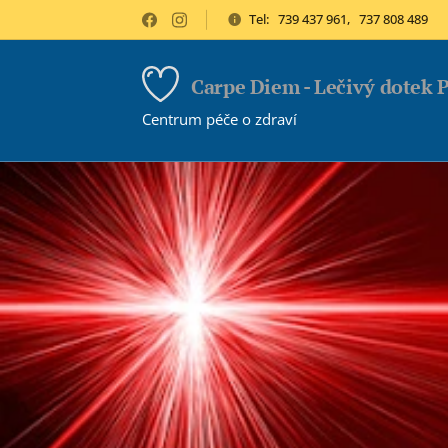
Tel: 739 437 961, 737 808 489
Carpe Diem - Lečivý dotek 
Centrum péče o zdraví