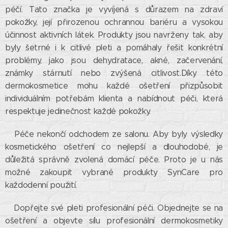
péčí. Tato značka je vyvíjená s důrazem na zdraví
pokožky, její přirozenou ochrannou bariéru a vysokou
účinnost aktivních látek. Produkty jsou navrženy tak, aby
byly šetrné i k citlivé pleti a pomáhaly řešit konkrétní
problémy, jako jsou dehydratace, akné, začervenání,
známky stárnutí nebo zvýšená citlivost.Díky této
dermokosmetice mohu každé ošetření přizpůsobit
individuálním potřebám klienta a nabídnout péči, která
respektuje jedinečnost každé pokožky.
Péče nekončí odchodem ze salonu. Aby byly výsledky
kosmetického ošetření co nejlepší a dlouhodobé, je
důležitá správně zvolená domácí péče. Proto je u nás
možné zakoupit vybrané produkty SynCare pro
každodenní použití.
Dopřejte své pleti profesionální péči. Objednejte se na
ošetření a objevte sílu profesionální dermokosmetiky