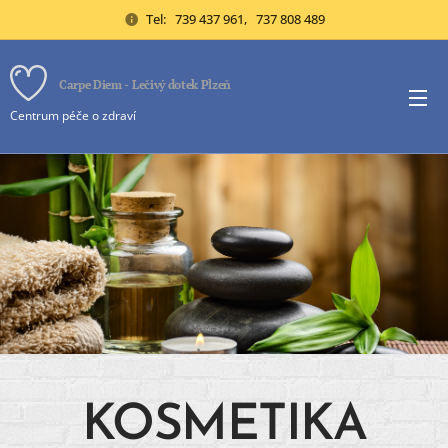
Tel: 739 437 961, 737 808 489
Carpe Diem - Lečivý dotek Plzeň
Centrum péče o zdraví
KOSMETIKA