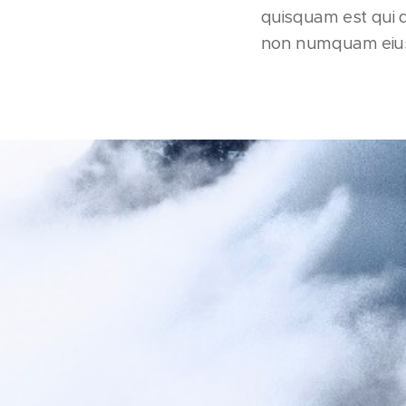
quisquam est qui d
non numquam eius 