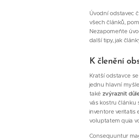
Úvodní odstavec čt
všech článků, pom
Nezapomeňte úvodní
další tipy, jak člán
K členění ob
Kratší odstavce se
jednu hlavní myšle
také
zvýraznit důle
vás kostru článku s
inventore veritati
voluptatem quia vol
Consequuntur magn