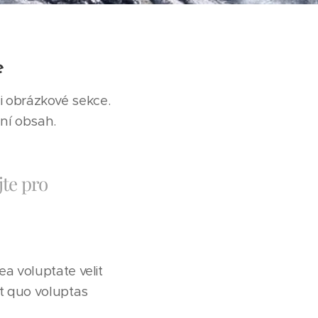
e
 obrázkové sekce.
ní obsah.
jte pro
a voluptate velit
at quo voluptas