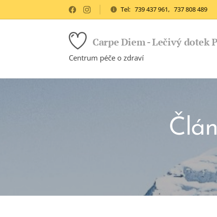
Tel: 739 437 961, 737 808 489
Carpe Diem - Lečivý dotek 
Centrum péče o zdraví
Člán