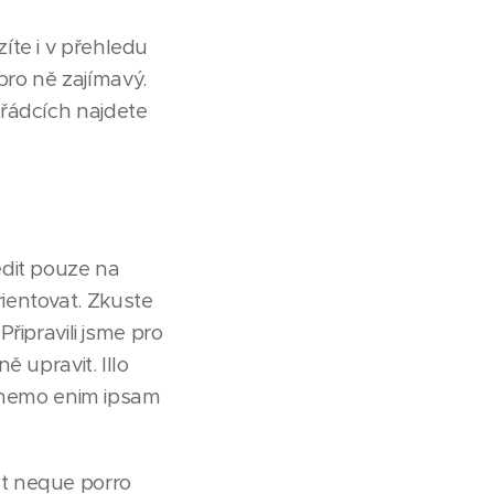
íte i v přehledu
ro ně zajímavý.
 řádcích najdete
edit pouze na
ientovat. Zkuste
Připravili jsme pro
 upravit. Illo
bo nemo enim ipsam
nt neque porro