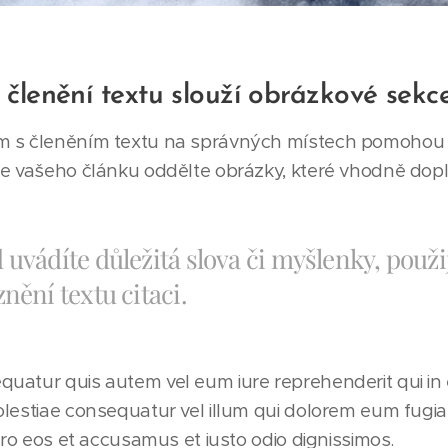
 členění textu slouží obrázkové sekc
 s členěním textu na správných místech pomohou i
ce vašeho článku oddělte obrázky, které vhodně dopl
uvádíte důležitá slova či myšlenky, použi
nění textu citaci.
atur quis autem vel eum iure reprehenderit qui in e
lestiae consequatur vel illum qui dolorem eum fugi
ero eos et accusamus et iusto odio dignissimos.