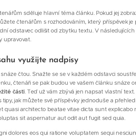
enářům sděluje hlavní téma článku. Pokud jej zobraz
ůžete čtenářům s rozhodováním, který příspěvek je p
 odstavec odlišit od zbytku textu. V následujících
ky upravovat.
sahu využijte nadpisy
 snáze čtou. Snažte se se v každém odstavci soustř
nku, čtenáři se pak budou ve vašem článku snáze or
žité části
. Teď už vám zbývá jen napsat vlastní text. 
 tipy, jak můžete své příspěvky jednoduše a přehledně
s et quasi architecto beatae vitae dicta sunt explica
uptas sit aspernatur aut odit aut fugit sed quia.
i dolores eos qui ratione voluptatem sequi nesciu