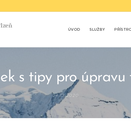
Plzeň
ÚVOD
SLUŽBY
PŘÍSTR
ek s tipy pro úpravu 
04.12.2020