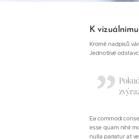
K vizuálnímu
Kromě nadpisů vám
Jednotlivé odstav
Pokud 
zvýraz
Ea commodi consequ
esse quam nihil mo
nulla pariatur at v