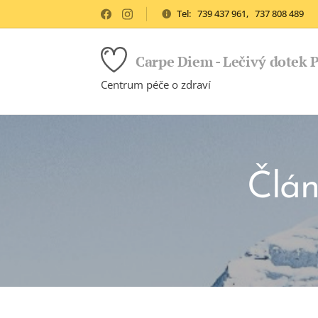
Tel: 739 437 961, 737 808 489
Carpe Diem - Lečivý dotek 
Centrum péče o zdraví
Člán