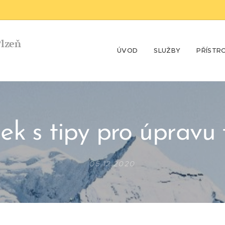
Plzeň
ÚVOD
SLUŽBY
PŘÍSTR
ek s tipy pro úpravu 
05.12.2020