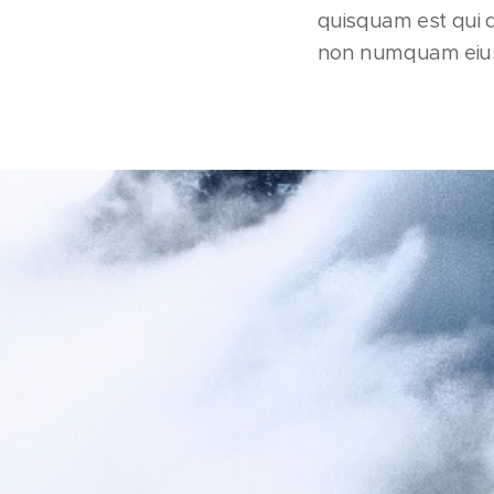
quisquam est qui d
non numquam eius 