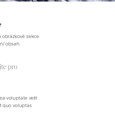
e
 obrázkové sekce.
ní obsah.
jte pro
a voluptate velit
at quo voluptas