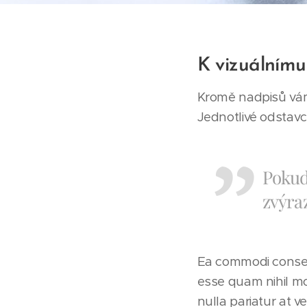
K vizuálnímu
Kromě nadpisů vám
Jednotlivé odstav
Pokud 
zvýraz
Ea commodi consequ
esse quam nihil mo
nulla pariatur at v