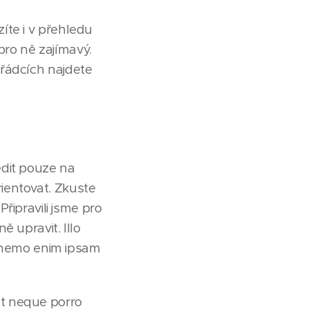
íte i v přehledu
ro ně zajímavý.
 řádcích najdete
edit pouze na
ientovat. Zkuste
Připravili jsme pro
 upravit. Illo
bo nemo enim ipsam
nt neque porro