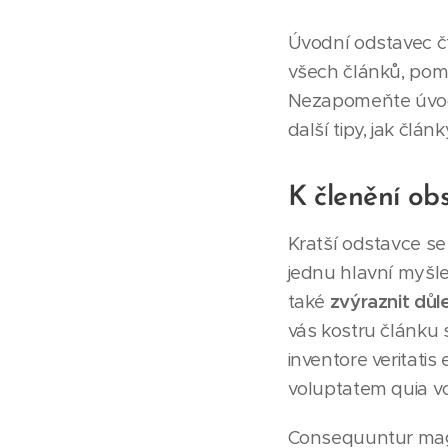
Úvodní odstavec čt
všech článků, pom
Nezapomeňte úvodní
další tipy, jak člán
K členění ob
Kratší odstavce se
jednu hlavní myšle
také
zvýraznit důle
vás kostru článku s
inventore veritati
voluptatem quia vol
Consequuntur magn