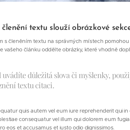
 členění textu slouží obrázkové sekc
 s členěním textu na správných místech pomohou i
ce vašeho článku oddělte obrázky, které vhodně dopl
uvádíte důležitá slova či myšlenky, použi
nění textu citaci.
atur quis autem vel eum iure reprehenderit qui in e
lestiae consequatur vel illum qui dolorem eum fugi
ero eos et accusamus et iusto odio dignissimos.