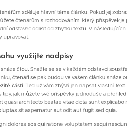
enářům sděluje hlavní téma článku. Pokud jej zobraz
ůžete čtenářům s rozhodováním, který příspěvek je p
 odstavec odlišit od zbytku textu. V následujících
ky upravovat.
sahu využijte nadpisy
 snáze čtou. Snažte se se v každém odstavci soustř
nku, čtenáři se pak budou ve vašem článku snáze or
žité části
. Teď už vám zbývá jen napsat vlastní text. 
 tipy, jak můžete své příspěvky jednoduše a přehledně
s et quasi architecto beatae vitae dicta sunt explica
uptas sit aspernatur aut odit aut fugit sed quia.
i dolores eos qui ratione voluptatem sequi nesciu