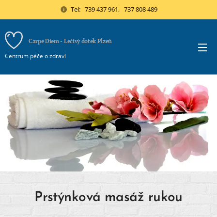
Tel: 739 437 961, 737 808 489
Carpe Diem - Lečivý dotek Plzeň
Centrum péče o zdraví
Prstýnková masáž rukou