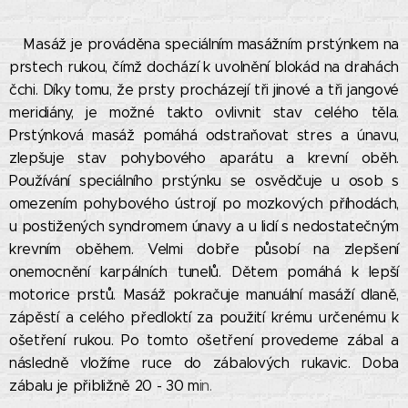
Masáž je prováděna speciálním masážním prstýnkem na
prstech rukou, čímž dochází k uvolnění blokád na drahách
čchi. Díky tomu, že prsty procházejí tři jinové a tři jangové
meridiány, je možné takto ovlivnit stav celého těla.
Prstýnková masáž pomáhá odstraňovat stres a únavu,
zlepšuje stav pohybového aparátu a krevní oběh.
Používání speciálního prstýnku se osvědčuje u osob s
omezením pohybového ústrojí po mozkových příhodách,
u postižených syndromem únavy a u lidí s nedostatečným
krevním oběhem. Velmi dobře působí na zlepšení
onemocnění karpálních tunelů. Dětem pomáhá k lepší
motorice prstů. Masáž pokračuje manuální masáží dlaně,
zápěstí a celého předloktí za použití krému určenému k
ošetření rukou. Po tomto ošetření provedeme zábal a
následně vložíme ruce do zábalových rukavic. Doba
zábalu je přibližně 20 - 30 m
in.